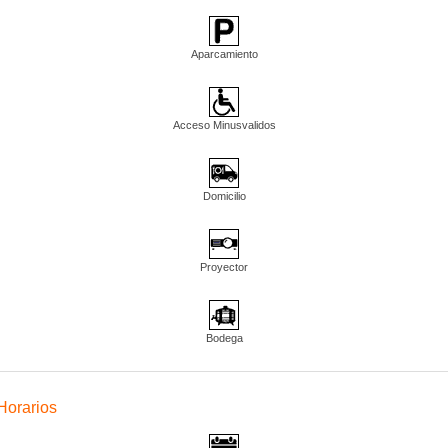
Aparcamiento
Acceso Minusvalidos
Domicilio
Proyector
Bodega
Horarios