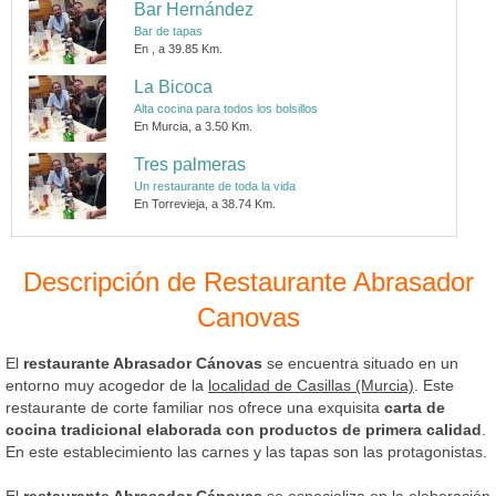
Bar Hernández
Bar de tapas
En , a 39.85 Km.
La Bicoca
Alta cocina para todos los bolsillos
En Murcia, a 3.50 Km.
Tres palmeras
Un restaurante de toda la vida
En Torrevieja, a 38.74 Km.
Descripción de Restaurante Abrasador
Canovas
El
restaurante Abrasador Cánovas
se encuentra situado en un
entorno muy acogedor de la
localidad de Casillas (Murcia)
. Este
restaurante de corte familiar nos ofrece una exquisita
carta de
cocina tradicional elaborada con productos de primera calidad
.
En este establecimiento las carnes y las tapas son las protagonistas.
El
restaurante Abrasador Cánovas
se especializa en la elaboración