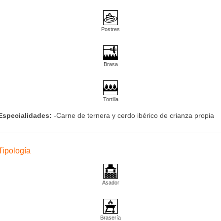
Postres
Brasa
Tortilla
Especialidades:
-Carne de ternera y cerdo ibérico de crianza propia
Tipología
Asador
Brasería