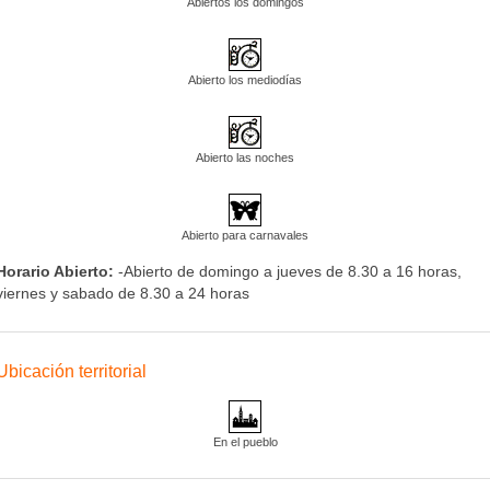
Abiertos los domingos
Abierto los mediodías
Abierto las noches
Abierto para carnavales
Horario Abierto:
-Abierto de domingo a jueves de 8.30 a 16 horas,
viernes y sabado de 8.30 a 24 horas
Ubicación territorial
En el pueblo