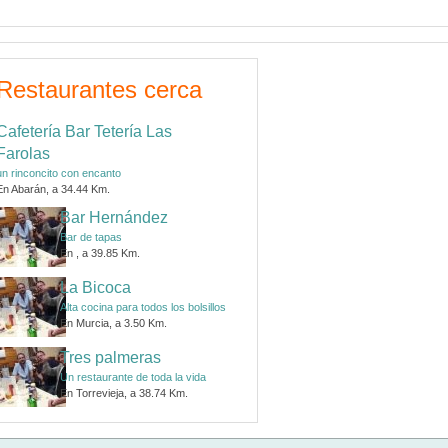
Restaurantes cerca
Cafetería Bar Tetería Las
Farolas
un rinconcito con encanto
En Abarán, a 34.44 Km.
Bar Hernández
Bar de tapas
En , a 39.85 Km.
La Bicoca
Alta cocina para todos los bolsillos
En Murcia, a 3.50 Km.
Tres palmeras
Un restaurante de toda la vida
En Torrevieja, a 38.74 Km.