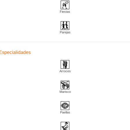
Fiestas
Parejas
Especialidades
Arroces
Marisco
Paellas