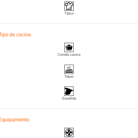
Típico
Tipo de cocina
Comida casera
Tapas
Española
Equipamiento