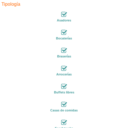
Tipología
Asadores
Bocaterías
Braserías
Arrocerías
Buffets libres
Casas de comidas