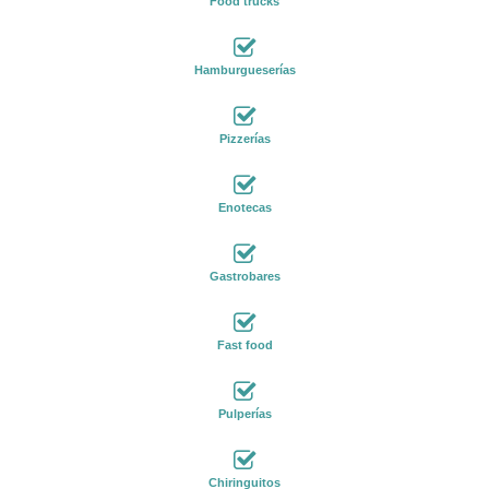
Food trucks
Hamburgueserías
Pizzerías
Enotecas
Gastrobares
Fast food
Pulperías
Chiringuitos