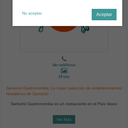
No aceptar
Aceptar
Ver teléfono
1Foto
Santurtzi Gastronomika, La mejor selección de establecimientos
Hosteleros de Santurtzi
Santurtzi Gastronomika es un restaurante en el País Vasco
Ver Más