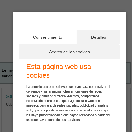
Consentimiento
Detalles
Acerca de las cookies
Esta página web usa
Le mostramos los mejores lugares gastronómicos que ofrecen
cookies
servicios para
comer en el País Vasco
.
Las cookies de este sitio web se usan para personalizar el
contenido y los anuncios, ofrecer funciones de redes
Santurtzi Gastronomika
sociales y analizar el tráfico. Además, compartimos
información sobre el uso que haga del sitio web con
Ubicado en Bilbao
nuestros partners de redes sociales, publicidad y análisis
web, quienes pueden combinarla con otra información que
les haya proporcionado o que hayan recopilado a partir del
uso que haya hecho de sus servicios.