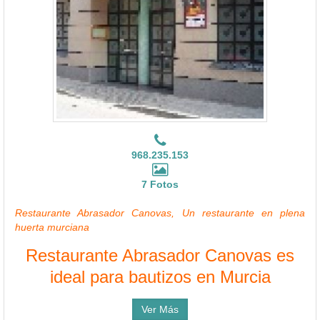
968.235.153
7 Fotos
Restaurante Abrasador Canovas, Un restaurante en plena
huerta murciana
Restaurante Abrasador Canovas es
ideal para bautizos en Murcia
Ver Más