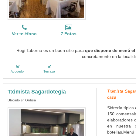
Ver teléfono
7 Fotos
Regi Taberna es un buen sitio para
que dispone de menú el 
concretamente en la localid
Acogedor
Terraza
Tximista Sagardotegia
Tximista Saga
casa
Ubicado en Ordizia
Sidrería típic
150 comensale
elaboradores d
en nuestra s
botellas.Menú 