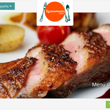
spaña
Menú d