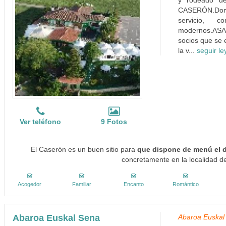
y rodeado d
CASERÓN.Dond
servicio, 
modernos.AS
socios que se 
la v...
seguir l
Ver teléfono
9 Fotos
El Caserón es un buen sitio para
que dispone de menú el d
concretamente en la localidad de
Acogedor
Familiar
Encanto
Romántico
Abaroa Euskal Sena
Abaroa Euskal