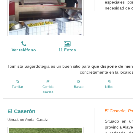
especiales po
necesidad de c
Ver teléfono
11 Fotos
Tximista Sagardotegia es un buen sitio para
que dispone de menú
concretamente en la localid
Familiar
Comida
Barato
Niños
casera
El Caserón
El Caserón, Pa
Ubicado en Vitoria - Gasteiz
Situado en u
provincia Alav