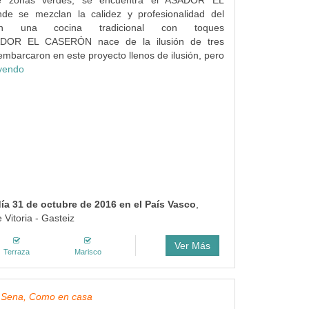
e zonas verdes, se encuentra el ASADOR EL
e se mezclan la calidez y profesionalidad del
con una cocina tradicional con toques
ADOR EL CASERÓN nace de la ilusión de tres
embarcaron en este proyecto llenos de ilusión, pero
eyendo
ía 31 de octubre de 2016 en el País Vasco
,
 Vitoria - Gasteiz
Ver Más
Terraza
Marisco
 Sena, Como en casa