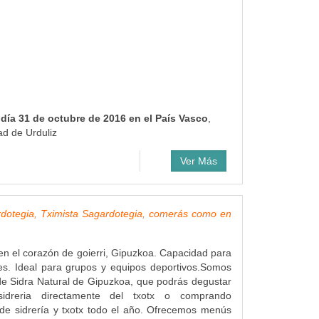
día 31 de octubre de 2016 en el País Vasco
,
ad de Urduliz
Ver Más
rdotegia, Tximista Sagardotegia, comerás como en
a en el corazón de goierri, Gipuzkoa. Capacidad para
s. Ideal para grupos y equipos deportivos.Somos
e Sidra Natural de Gipuzkoa, que podrás degustar
idreria directamente del txotx o comprando
de sidrería y txotx todo el año. Ofrecemos menús