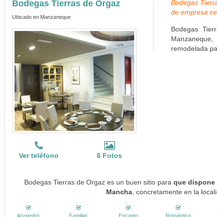
Bodegas Tierras de Orgaz
Bodegas Tierra
de empresa ce
Ubicado en Manzaneque
Bodegas Tier
Manzaneque,
remodelada par
Ver teléfono
6 Fotos
Bodegas Tierras de Orgaz es un buen sitio para
que dispone d
Mancha
, concretamente en la loc
Acogedor
Familiar
Encanto
Romántico