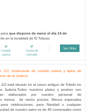
o para
que dispone de menú el día 14 de
te en la localidad de El Toboso
Ver Más
Comida
Cocina de
casera
mercado
s JJJ, restaurante de comida casera y tipica de
rrio de la Judería
 JJJ está situado en el casco antiguo de Toledo en
la Juderia.Todos nuestros platos y postres son
tan elaborados por nuestro personal de
os menus de varios precios. Menus especiales
 para celebraciones, para Navidad o cualquier
acidad de nuestro salon es de 40 comensales como