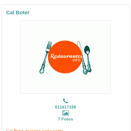
Cal Boter
611617158
7 Fotos
Cal Boter, braseria restaurante