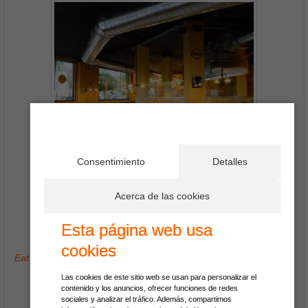
Consentimiento
Detalles
Acerca de las cookies
973093259
Esta página web usa
13 Fotos
cookies
Eat the Wolrd Restaurant, Turisme Gastronómic
Las cookies de este sitio web se usan para personalizar el
contenido y los anuncios, ofrecer funciones de redes
sociales y analizar el tráfico. Además, compartimos
Ver Más