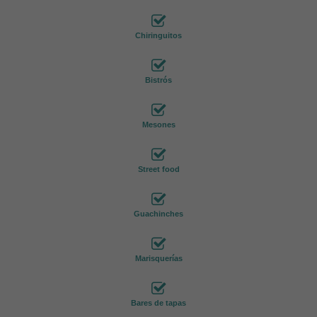
Chiringuitos
Bistrós
Mesones
Street food
Guachinches
Marisquerías
Bares de tapas