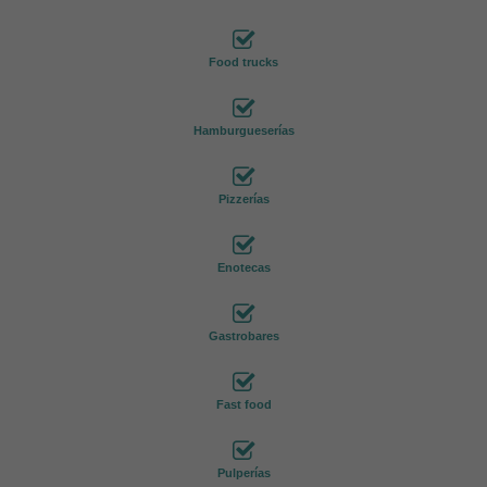
Food trucks
Hamburgueserías
Pizzerías
Enotecas
Gastrobares
Fast food
Pulperías