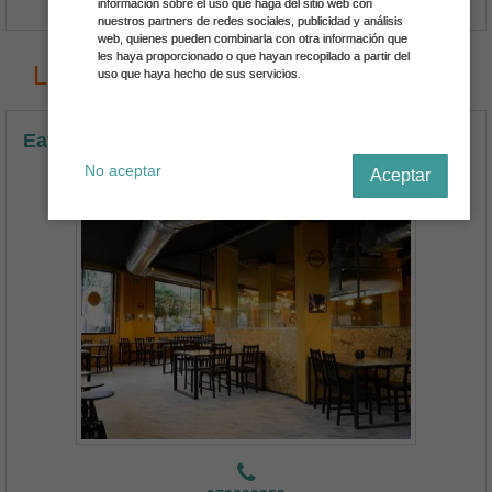
información sobre el uso que haga del sitio web con
nuestros partners de redes sociales, publicidad y análisis
web, quienes pueden combinarla con otra información que
les haya proporcionado o que hayan recopilado a partir del
Los últimos Restaurantes en España
uso que haya hecho de sus servicios.
Eat the Wolrd Restaurant
No aceptar
Aceptar