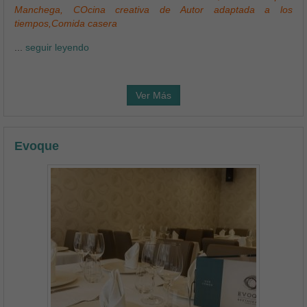
Manchega, COcina creativa de Autor adaptada a los
tiempos,Comida casera
...
seguir leyendo
Ver Más
Evoque