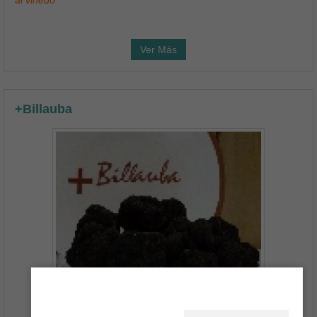
Ver Más
+Billauba