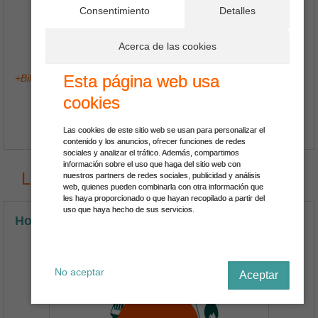
Consentimiento
Detalles
974.474.167
Acerca de las cookies
5 Fotos
Esta página web usa
+Billauba, Nuestro mejor condimento, la Ilusion y el trabajo.
cookies
Ver Más
Las cookies de este sitio web se usan para personalizar el
contenido y los anuncios, ofrecer funciones de redes
sociales y analizar el tráfico. Además, compartimos
información sobre el uso que haga del sitio web con
Los últimos Restaurantes en España
nuestros partners de redes sociales, publicidad y análisis
web, quienes pueden combinarla con otra información que
les haya proporcionado o que hayan recopilado a partir del
uso que haya hecho de sus servicios.
Hotel Restaurante Dulcinea de El Toboso
No aceptar
Aceptar