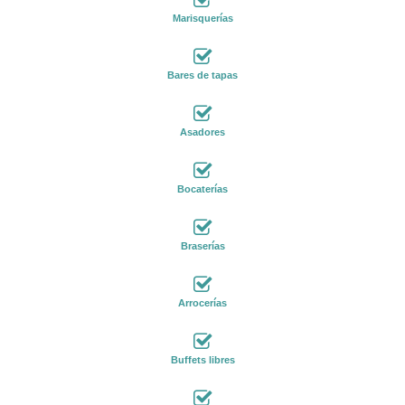
Marisquerías
Bares de tapas
Asadores
Bocaterías
Braserías
Arrocerías
Buffets libres