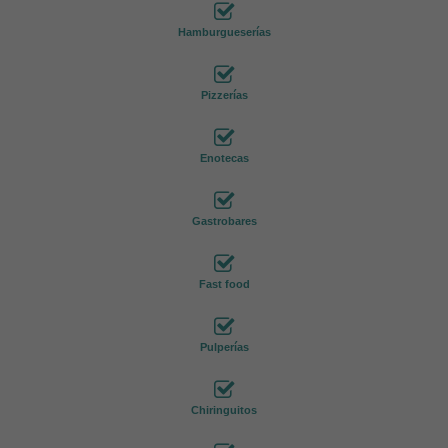
Hamburgueserías
Pizzerías
Enotecas
Gastrobares
Fast food
Pulperías
Chiringuitos