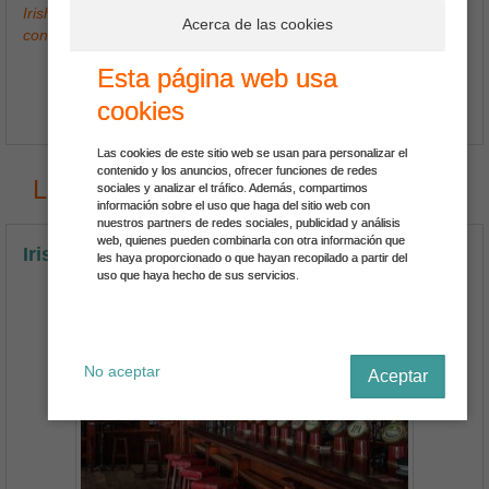
Irish Pub Temple Bar, Pub irlandés en el centro de Barcelona
Acerca de las cookies
con deportes en directo
Esta página web usa
cookies
Ver Más
Las cookies de este sitio web se usan para personalizar el
contenido y los anuncios, ofrecer funciones de redes
Los últimos Restaurantes en España
sociales y analizar el tráfico. Además, compartimos
información sobre el uso que haga del sitio web con
nuestros partners de redes sociales, publicidad y análisis
web, quienes pueden combinarla con otra información que
Irish Pub My Bar
les haya proporcionado o que hayan recopilado a partir del
uso que haya hecho de sus servicios.
No aceptar
Aceptar